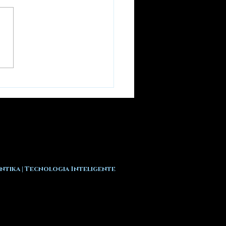
 Azul: Seu Celular
 é o Grande Vilão
Seu Sono
ntika | Tecnologia Inteligente