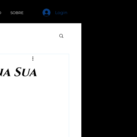
Login
O
SOBRE
na Sua