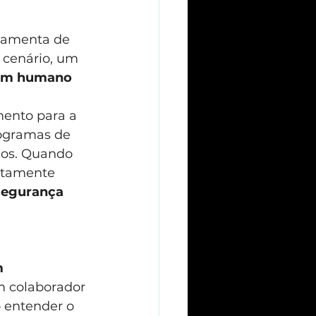
ramenta de 
 cenário, um 
um humano 
mento para a 
nogramas de 
dos. Quando 
atamente 
segurança
 
 colaborador 
 entender o 