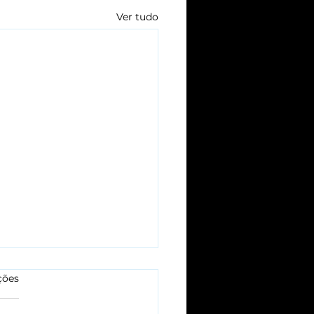
Ver tudo
las.
ções