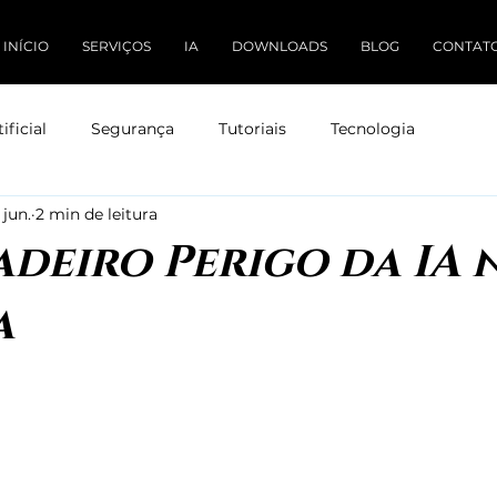
INÍCIO
SERVIÇOS
IA
DOWNLOADS
BLOG
CONTAT
ificial
Segurança
Tutoriais
Tecnologia
 jun.
2 min de leitura
deiro Perigo da IA 
a
 de 5 estrelas.