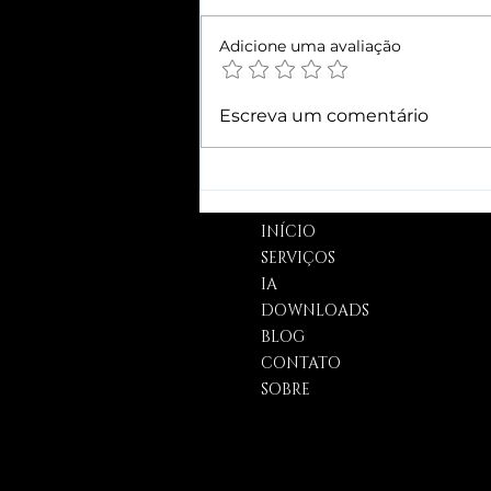
Adicione uma avaliação
Google x
Escreva um comentário
envenenamento de
Dados
INÍCIO
SERVIÇOS
IA
DOWNLOADS
BLOG
CONTATO
SOBRE