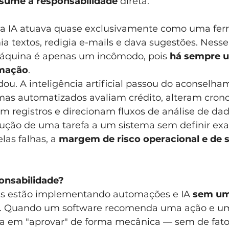
sume a responsabilidade
 direta.
 a IA atuava quase exclusivamente como uma fer
ia textos, redigia e-mails e dava sugestões. Nesse
máquina é apenas um incômodo, pois 
há sempre 
rmação
.
u. A inteligência artificial passou do aconselha
temas automatizados avaliam crédito, alteram cro
am registros e direcionam fluxos de análise de da
ução de uma tarefa a um sistema sem definir ex
as falhas, a 
margem de risco operacional e de 
onsabilidade?
es estão implementando automações e IA 
sem um
. Quando um software recomenda uma ação e um
a em "aprovar" de forma mecânica — sem de fato