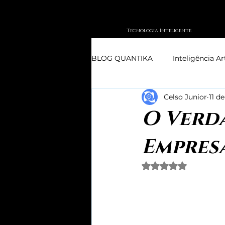
Tecnologia Inteligente
BLOG QUANTIKA
Inteligência Art
Celso Junior
11 de
O Verda
Empres
Avaliado com NaN