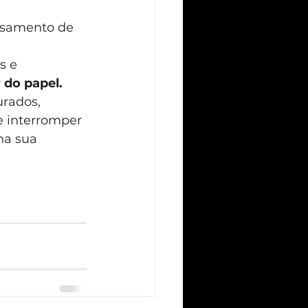
ssamento de 
s e 
 do papel.
rados, 
 e interromper 
na sua 