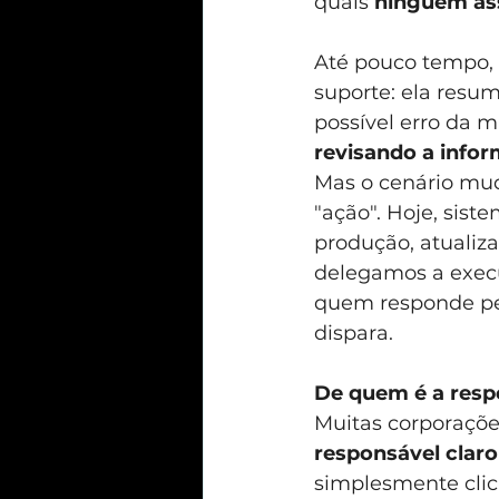
quais 
ninguém as
Até pouco tempo,
suporte: ela resum
possível erro da 
revisando a info
Mas o cenário mudo
"ação". Hoje, sis
produção, atualiz
delegamos a exec
quem responde pel
dispara.
De quem é a resp
Muitas corporaçõ
responsável claro
simplesmente clic