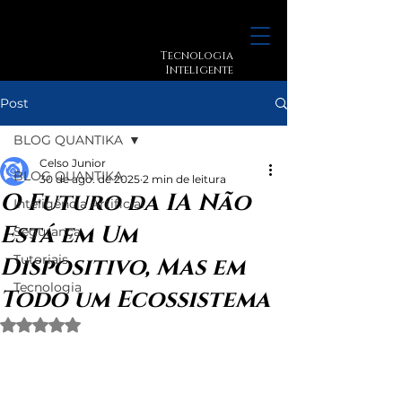
Tecnologia
Inteligente
Post
BLOG QUANTIKA
Celso Junior
BLOG QUANTIKA
30 de ago. de 2025
2 min de leitura
O Futuro da IA Não
Inteligência Artificial
Está em Um
Segurança
Tutoriais
Dispositivo, Mas em
Tecnologia
Todo um Ecossistema
Avaliado com NaN de 5 estrelas.