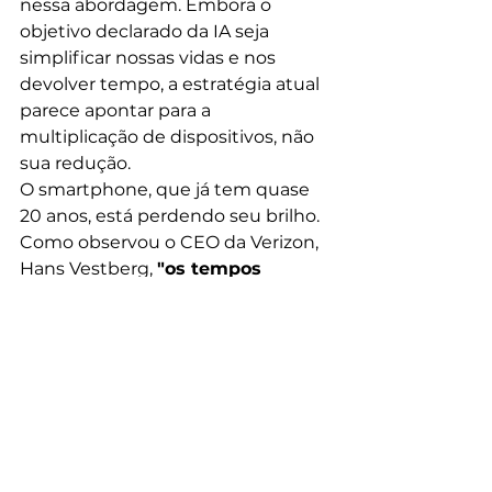
nessa abordagem. Embora o 
objetivo declarado da IA seja 
simplificar nossas vidas e nos 
devolver tempo, a estratégia atual 
parece apontar para a 
multiplicação de dispositivos, não 
sua redução.
O smartphone, que já tem quase 
20 anos, está perdendo seu brilho. 
Como observou o CEO da Verizon, 
Hans Vestberg, 
"os tempos 
emocionantes acabaram" 
e 
muitas pessoas estão mantendo 
seus telefones por três anos ou 
mais.
A pergunta que fica é:
Será que os consumidores 
abraçarão essa visão de futuro 