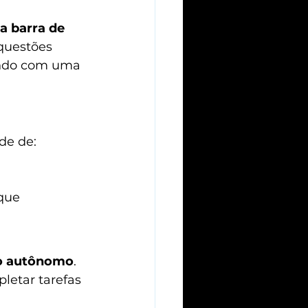
 barra de 
questões 
ando com uma 
de de:
que
so autônomo
. 
letar tarefas 