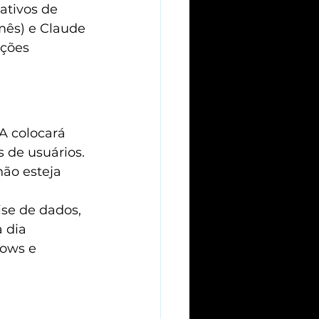
ativos de 
mês) e Claude 
ções 
A colocará 
 de usuários. 
ão esteja 
se de dados, 
 dia 
lows e 