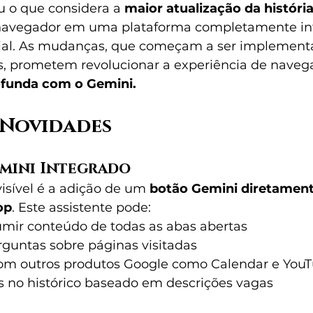
 o que considera a 
maior atualização da histór
navegador em uma plataforma completamente in
ficial. As mudanças, que começam a ser implement
 prometem revolucionar a experiência de navega
ofunda com o Gemini.
 Novidades
emini Integrado
sível é a adição de um 
botão Gemini diretament
op
. Este assistente pode:
sumir conteúdo de todas as abas abertas
guntas sobre páginas visitadas
om outros produtos Google como Calendar e You
ks no histórico baseado em descrições vagas