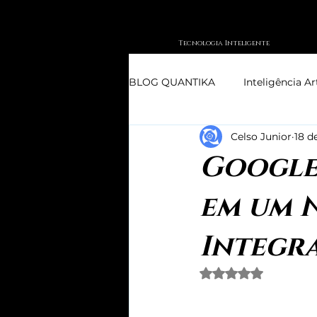
Tecnologia Inteligente
BLOG QUANTIKA
Inteligência Art
Celso Junior
18 d
Google
em um 
Integr
Avaliado com NaN