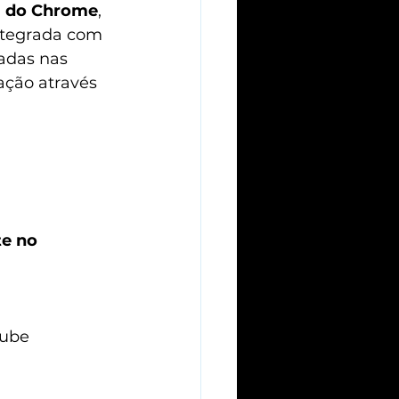
ia do Chrome
, 
tegrada com 
adas nas 
ção através 
e no 
Tube