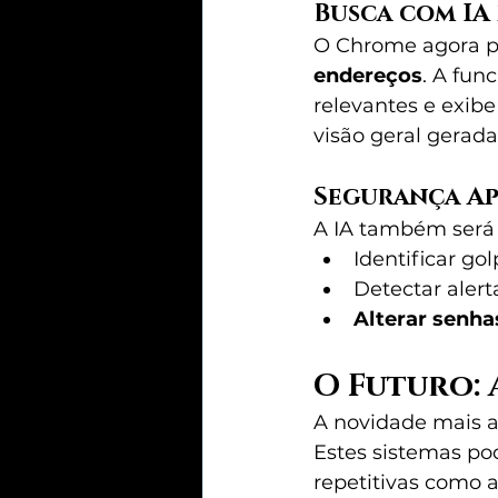
Busca com IA
O Chrome agora pe
endereços
. A fun
relevantes e exib
visão geral gerada
Segurança A
A IA também será 
Identificar go
Detectar alert
Alterar senh
O Futuro:
A novidade mais a
Estes sistemas po
repetitivas como 