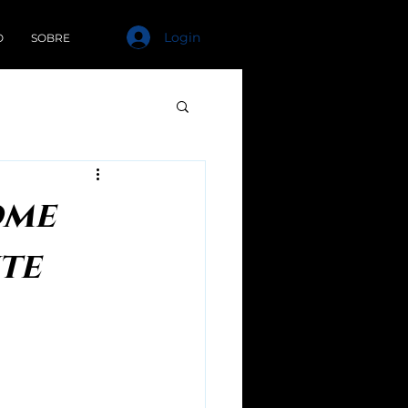
Login
O
SOBRE
ome
te