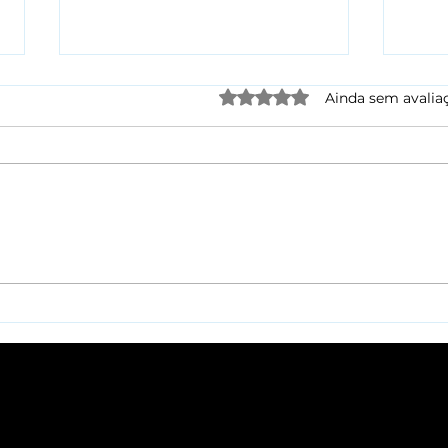
Avaliado com 0 de 5 estre
Ainda sem avalia
Instagram Nega
Goo
Espionagem por
Jus
Microfone, Mas Revela
Deb
Futuro da IA Preditiva
Des
Gig