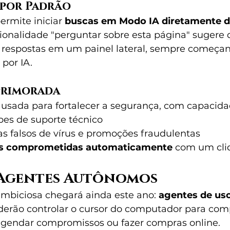
 por Padrão
rmite iniciar 
buscas em Modo IA diretamente da
cionalidade "perguntar sobre esta página" sugere 
e respostas em um painel lateral, sempre começ
 por IA.
primorada
usada para fortalecer a segurança, com capacida
lpes de suporte técnico
as falsos de vírus e promoções fraudulentas
as comprometidas automaticamente
 com um cli
 Agentes Autônomos
mbiciosa chegará ainda este ano: 
agentes de u
derão controlar o cursor do computador para comp
agendar compromissos ou fazer compras online.