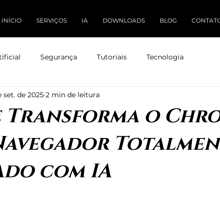
INÍCIO
SERVIÇOS
IA
DOWNLOADS
BLOG
CONTAT
ificial
Segurança
Tutoriais
Tecnologia
e set. de 2025
2 min de leitura
 Transforma o Chr
Navegador Totalmen
ado com IA
 de 5 estrelas.