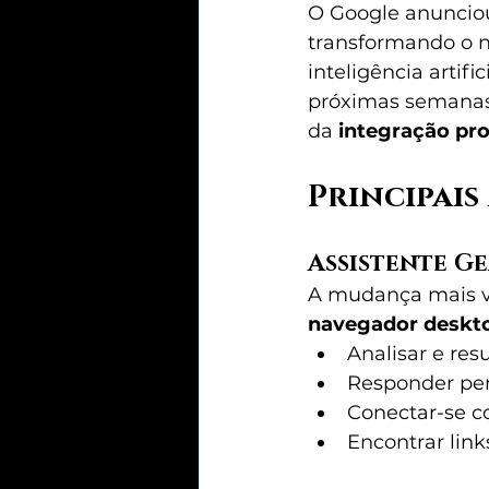
O Google anunciou
transformando o 
inteligência arti
próximas semanas,
da 
integração pr
Principais
Assistente G
A mudança mais vi
navegador deskt
Analisar e re
Responder per
Conectar-se c
Encontrar lin