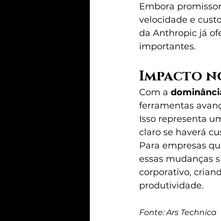
Embora promissora,
velocidade e cust
da Anthropic já o
importantes.
Impacto n
Com a 
dominânci
ferramentas avança
Isso representa u
claro se haverá cu
Para empresas qu
essas mudanças si
corporativo, cria
produtividade.
Fonte: Ars Technica