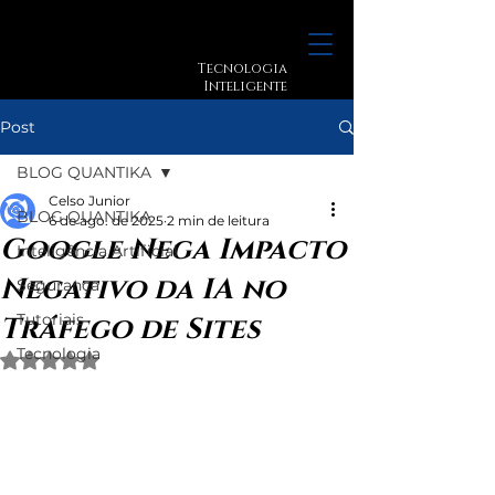
Tecnologia
Inteligente
Post
BLOG QUANTIKA
Celso Junior
BLOG QUANTIKA
6 de ago. de 2025
2 min de leitura
Google Nega Impacto
Inteligência Artificial
Negativo da IA no
Segurança
Tutoriais
Tráfego de Sites
Tecnologia
Avaliado com NaN de 5 estrelas.