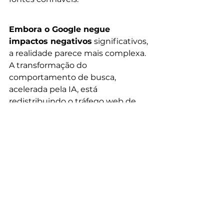
Embora o Google negue 
impactos negativos
 significativos, 
a realidade parece mais complexa. 
A transformação do 
comportamento de busca, 
acelerada pela IA, está 
redistribuindo o tráfego web de 
formas que ainda estamos 
começando a compreender.
Fonte: TechCrunch
Inteligência Artificial